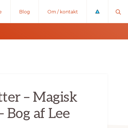
Sho
e
Blog
Om / kontakt
Sear
tter – Magisk
 Bog af Lee