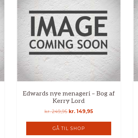
Edwards nye menageri – Bog af
Kerry Lord
Den
Den
kr.
249,95
kr.
149,95
oprindelige
aktuelle
pris
pris
GÅ TIL SHOP
var:
er: