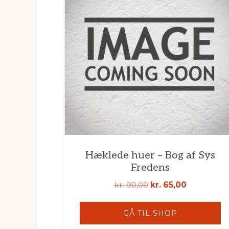
Hæklede huer – Bog af Sys
Fredens
Den
Den
kr.
90,00
kr.
65,00
oprindelige
aktuelle
pris
pris
GÅ TIL SHOP
var:
er: