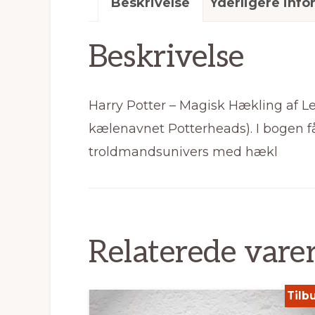
Beskrivelse
Yderligere info
Beskrivelse
Harry Potter – Magisk Hækling af Le
kælenavnet Potterheads). I bogen får 
troldmandsunivers med hækl
Relaterede vare
Tilb