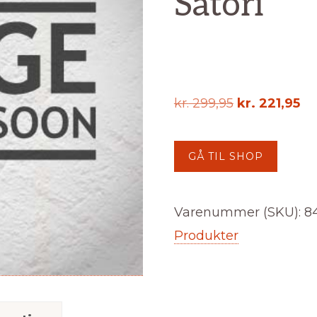
Satori
Den
D
kr.
299,95
kr.
221,95
oprindelige
ak
pris
pri
GÅ TIL SHOP
var:
er:
kr. 299,95.
kr.
Varenummer (SKU):
8
Produkter