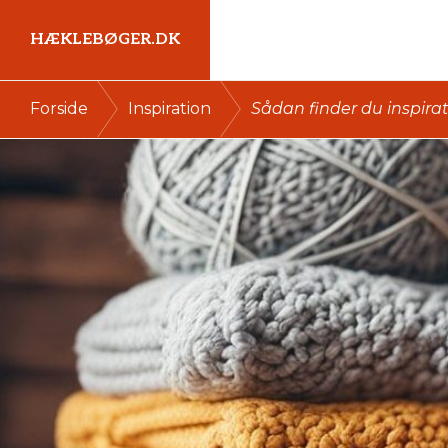
Gå
Skip
HÆKLEBØGER.DK
direkte
til
til
indhold
Kort
/
/
Forside
Inspiration
Sådan finder du inspirat
primær
intro
navigation
her